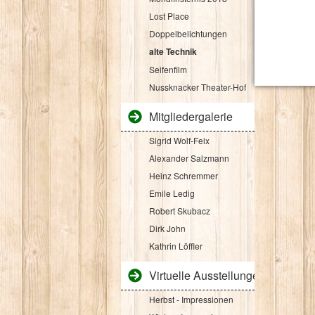
Lost Place
Doppelbelichtungen
alte Technik
Seifenfilm
Nussknacker Theater-Hof
Mitgliedergalerie
Sigrid Wolf-Feix
Alexander Salzmann
Heinz Schremmer
Emile Ledig
Robert Skubacz
Dirk John
Kathrin Löffler
Virtuelle Ausstellungen
Herbst - Impressionen