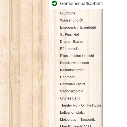
Gemeinschaftsarbeiten
Glühbirne
Wasser und Öl
Eisenpark in Eisenbühl
St. Pius, Hof
Droste - Escher
Röhrenradio
Pflastersteine im Licht
Baeckereimuseum
Kirlianfotografie
Hegrosan
Porzellan kaputt
Stroboskopfoto
Grünes Band
Theater Hof - On the Rocks
Luftballon platzt
Motocross in Tauperlitz
Mondfinsternis 2018