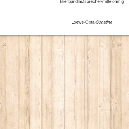
Breitbandlautsprecher-mittelohmig
Loewe-Opta-
Sonatine